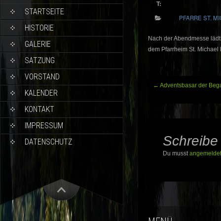
T:
STARTSEITE
PFARRE ST. M
HISTORIE
Nach der Abendmesse lädt 
GALERIE
dem Pfarrheim St. Michael
SATZUNG
VORSTAND
Beitragsnavigation
←
Adventsbasar der Beg
KALENDER
KONTAKT
IMPRESSUM
Schreibe
DATENSCHUTZ
Du musst
angemelde