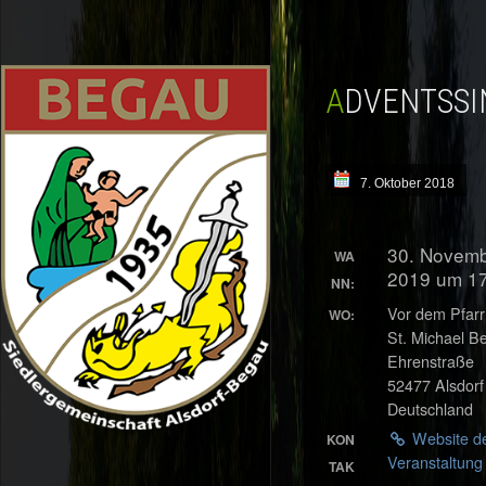
ADVENTSS
7. Oktober 2018
30. Novem
WA
2019 um 1
NN:
Vor dem Pfar
WO:
St. Michael B
Ehrenstraße
52477 Alsdorf
Deutschland
Website d
KON
Veranstaltun
TAK