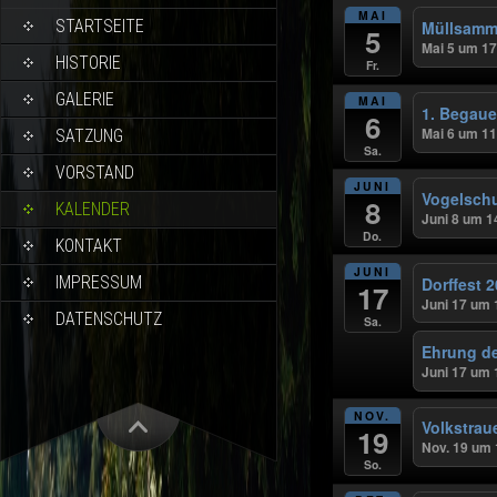
MAI
STARTSEITE
Müllsamm
5
Mai 5 um 17
HISTORIE
Fr.
GALERIE
MAI
1. Begaue
6
Mai 6 um 11
SATZUNG
Sa.
VORSTAND
JUNI
Vogelsch
8
KALENDER
Juni 8 um 1
Do.
KONTAKT
JUNI
IMPRESSUM
Dorffest 
17
Juni 17 um 
DATENSCHUTZ
Sa.
Ehrung de
Juni 17 um 
NOV.
Volkstrau
19
Nov. 19 um 
So.