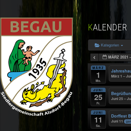
KALENDER
Kategorien
MÄRZ 2021 
MÄRZ
Jahresha
1
März 1 – Ju
Mo.
JUNI
Begrüßun
25
Juni 25 – J
Fr.
JUNI
Dorffest 
11
Juni 11
gan
Sa.