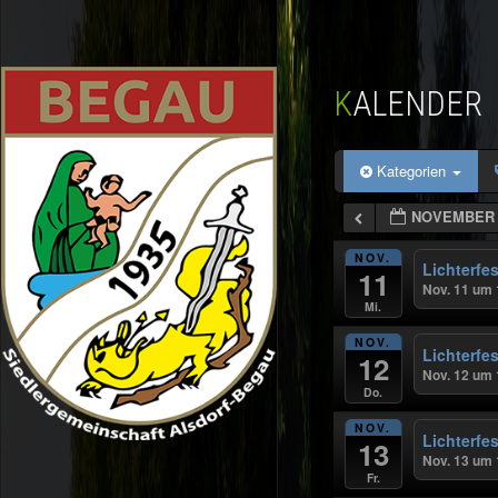
KALENDER
Kategorien
NOVEMBER 2
NOV.
Lichterfes
11
Nov. 11 um 
Mi.
NOV.
Lichterfes
12
Nov. 12 um 
Do.
NOV.
Lichterfes
13
Nov. 13 um 
Fr.