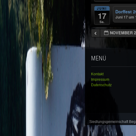
JUNI
Dorffest 
17
Juni 17 um 
Sa.
NOVEMBER 20
MENÜ
Kontakt
Impressum
Datenschutz
Siedlungsgemeinschaft Be