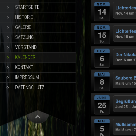
NOV.
STARTSEITE
Lichterfes
14
Nov. 14 um 
HISTORIE
Sa.
GALERIE
NOV.
Lichterfes
15
Nov. 15 um 
SATZUNG
So.
VORSTAND
DEZ.
Der Nikol
6
KALENDER
Dez. 6 um 1
So.
KONTAKT
MAI
IMPRESSUM
Saubere B
8
Mai 8 um 15
DATENSCHUTZ
Sa.
JUNI
Begrüßun
25
Juni 25 – J
Fr.
MAI
Müllsamm
5
Mai 5 um 17
Fr.