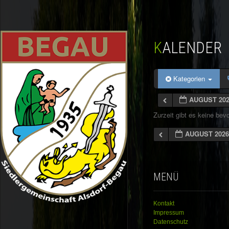
KALENDER
Kategorien
AUGUST 20
Zurzeit gibt es keine be
AUGUST 202
MENÜ
Kontakt
Impressum
Datenschutz