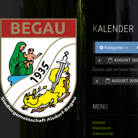
KALENDER
Kategorien
AUGUST 20
Zurzeit gibt es keine be
AUGUST 202
MENÜ
Kontakt
Impressum
Datenschutz