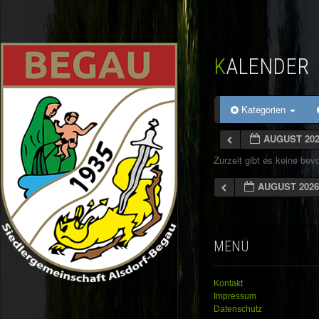
KALENDER
Kategorien
AUGUST 20
Zurzeit gibt es keine be
AUGUST 202
MENÜ
Kontakt
Impressum
Datenschutz