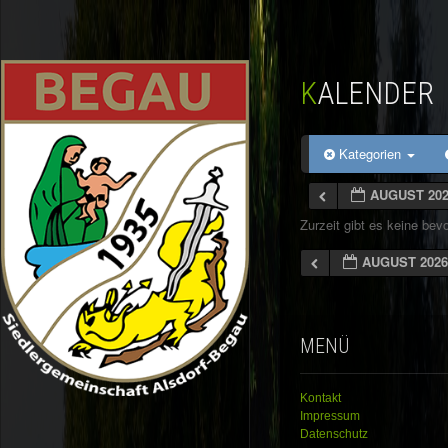
KALENDER
Kategorien
AUGUST 20
Zurzeit gibt es keine be
AUGUST 202
MENÜ
Kontakt
Impressum
Datenschutz