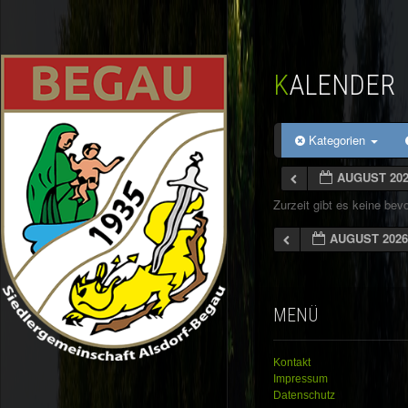
KALENDER
Kategorien
AUGUST 20
Zurzeit gibt es keine be
AUGUST 202
MENÜ
Kontakt
Impressum
Datenschutz