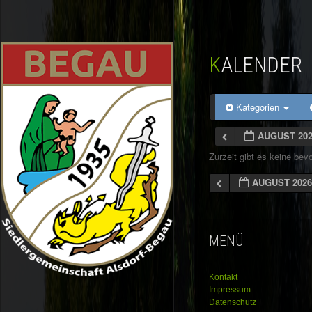
KALENDER
Kategorien
AUGUST 20
Zurzeit gibt es keine be
AUGUST 202
MENÜ
Kontakt
Impressum
Datenschutz