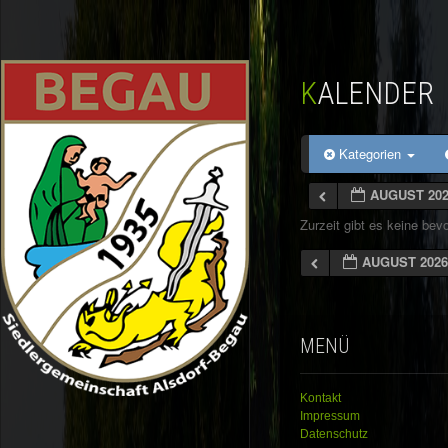
KALENDER
Kategorien
AUGUST 20
Zurzeit gibt es keine be
AUGUST 202
MENÜ
Kontakt
Impressum
Datenschutz