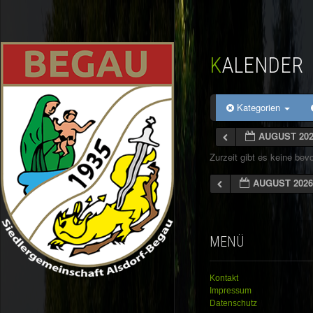
KALENDER
Kategorien
AUGUST 20
Zurzeit gibt es keine be
AUGUST 202
MENÜ
Kontakt
Impressum
Datenschutz